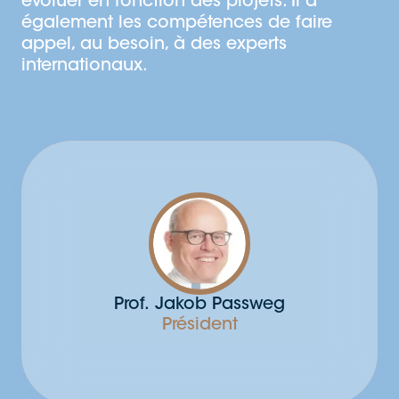
évoluer en fonction des projets. Il a
également les compétences de faire
appel, au besoin, à des experts
internationaux.
Prof.
Jakob Passweg
Président
Président
Hématologue,