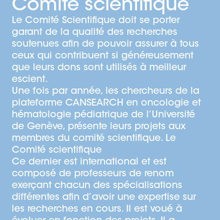
Comité scientifique
humaines, gestion de projet,
administration,budgétisation, logistique
Le Comité Scientifique doit se porter
et organisation d'événements. Elle a
garant de la qualité des recherches
égalementenrichi son profil par des
soutenues afin de pouvoir assurer à tous
formations complémentaires en gestion
ceux qui contribuent si généreusement
de projet,communication web et
que leurs dons sont utilisés à meilleur
comptabilité.
escient.
Une fois par année, les chercheurs de la
plateforme CANSEARCH en oncologie et
hématologie pédiatrique de l’Université
de Genève, présente leurs projets aux
membres du comité scientifique. Le
Comité scientifique
Ce dernier est international et est
composé de professeurs de renom
exerçant chacun des spécialisations
différentes afin d’avoir une expertise sur
les recherches en cours. Il est voué à