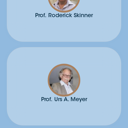
Prof.
Roderick Skinner
Consultant Paediatric Oncologist /
Honorary Professor of Childhood
CancerGreat North Children's Hospital
and Newcastle University
Prof.
Urs A. Meyer
Professeur Emeriti en
pharmacologieBiozentrum, Bâle