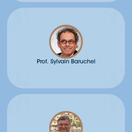
Bâle,
SuisseChef du service d’hématologie
de l’Hôpital Universitaire de Bâle
Prof.
Sylvain Baruchel
Senior medical advisorInnovative
therapiesProfessor emeritusUniversity of
Toronto at hospital for sick children