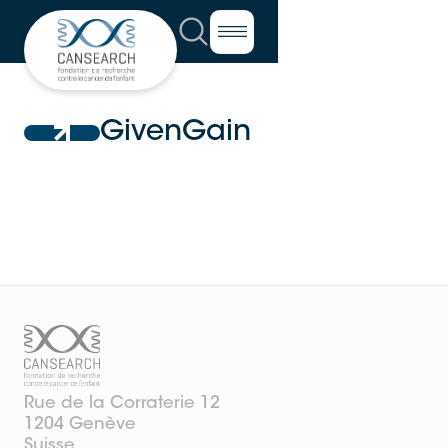
GivenGain
Rue de la Corraterie 12
1204 Genève
Suisse