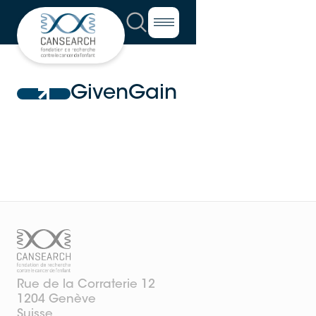
GivenGain
Rue de la Corraterie 12
1204 Genève
Suisse