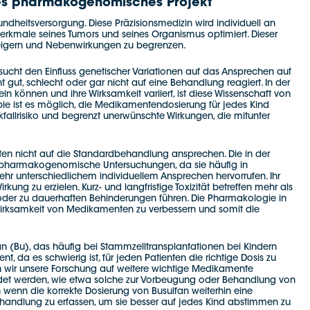
ndes pharmakogenomisches Projekt
undheitsversorgung. Diese Präzisionsmedizin wird individuell an
erkmale seines Tumors und seines Organismus optimiert. Dieser
steigern und Nebenwirkungen zu begrenzen.
rsucht den Einfluss genetischer Variationen auf das Ansprechen auf
 gut, schlecht oder gar nicht auf eine Behandlung reagiert. In der
 können und ihre Wirksamkeit variiert, ist diese Wissenschaft von
pie ist es möglich, die Medikamentendosierung für jedes Kind
fallrisiko und begrenzt unerwünschte Wirkungen, die mitunter
en nicht auf die Standardbehandlung ansprechen. Die in der
ür pharmakogenomische Untersuchungen, da sie häufig in
sehr unterschiedlichem individuellem Ansprechen hervorrufen. Ihr
ung zu erzielen. Kurz- und langfristige Toxizität betreffen mehr als
oder zu dauerhaften Behinderungen führen. Die Pharmakologie in
 Wirksamkeit von Medikamenten zu verbessern und somit die
n (Bu), das häufig bei Stammzelltransplantationen bei Kindern
 da es schwierig ist, für jeden Patienten die richtige Dosis zu
en wir unsere Forschung auf weitere wichtige Medikamente
endet werden, wie etwa solche zur Vorbeugung oder Behandlung von
h wenn die korrekte Dosierung von Busulfan weiterhin eine
ehandlung zu erfassen, um sie besser auf jedes Kind abstimmen zu