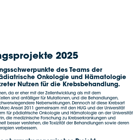
gsprojekte 2025
hungsschwerpunkte des Teams der
ädiatrische Onkologie und Hämatologie
kreter Nutzen für die Krebsbehandlung.
en, da er eher mit der Zellentwicklung als mit dem
len sind anfälliger für Mutationen, und die Behandlungen,
schwerwiegendere Nebenwirkungen. Dennoch ist diese Krebsart
f. Marc Ansari 2011 gemeinsam mit den HUG und der Universität
rm für pädiatrische Onkologie und Hämatologie an der Universität
in, die medizinische Forschung zu Krebserkrankungen und
kheit besser verstehen, die Toxizität der Behandlungen sowie deren
erapien verbessern.