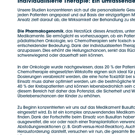
Individualisierte Therapie: Ein umfasse
Unsere Studien konzentrieren sich auf die personalisierte Ges
jeden Patienten angepasst und auf Basis der einzigartigen M
Ansatz zielt darauf ab, die Wirksamkeit der Behandlung zu 
Die Pharmakogenomik
, das Herzstück dieses Ansatzes, unte
Medikamente. Sie ermöglicht es vorherzusagen, ob ein Patient
pädiatrischen Onkologie, wo Chemotherapien sehr toxisch sein
entscheidender Bedeutung. Dank der individualisierten Thera
anzupassen. Dies erhöht die Heilungschancen, senkt das Rück
schwerwiegend oder dauerhaft sein können.
In der Onkologie wurde nachgewiesen, dass 20 % der Patient
Chemotherapie eingesetzten Wirkstoffe eignen sich ideal f
Dosierungen verabreicht werden, die eine hohe Toxizität bei 
Einsatz muss daher optimiert werden, um die bestmögliche Wirk
40 % der Krebspatienten und können lebensbedrohlich sein 
diesem Bereich hat daher das Potenzial, die Sicherheit und
Überlebenschancen der Kinder zu erhöhen.
Zu Beginn konzentrierten wir uns auf das Medikament Busulfa
eingesetzt wird. Es ist ein komplex anzuwendendes Medikament,
finden. Dank der Fortschritte beim Einsatz von Busulfan hab
ausgeweitet, die vor oder nach einer Transplantation verw
Abstoßungsreaktionen (z. B. Graft-versus-Host-Reaktion). Auc
Herausforderung darstellt, versuchen wir nun, die gesamte B