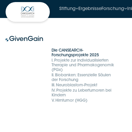
Stiftung
Ergebnisse
Forschung
In
GivenGain
Die CANSEARCH-
Forschungsprojekte 2025
I. Projekte zur individualisierten
Therapie und Pharmakogenomik
(PGx)
II. Biobanken: Essenzielle Säulen
der Forschung
III. Neuroblastom-Projekt
IV. Projekte zu Lebertumoren bei
Kindern
V. Hirntumor (HGG)